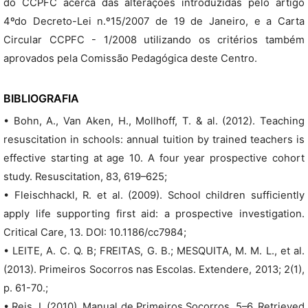
do CCPFC acerca das alterações introduzidas pelo artigo
4ºdo Decreto-Lei n.º15/2007 de 19 de Janeiro, e a Carta
Circular CCPFC - 1/2008 utilizando os critérios também
aprovados pela Comissão Pedagógica deste Centro.
BIBLIOGRAFIA
• Bohn, A., Van Aken, H., Mollhoff, T. & al. (2012). Teaching
resuscitation in schools: annual tuition by trained teachers is
effective starting at age 10. A four year prospective cohort
study. Resuscitation, 83, 619–625;
• Fleischhackl, R. et al. (2009). School children sufficiently
apply life supporting first aid: a prospective investigation.
Critical Care, 13. DOI: 10.1186/cc7984;
• LEITE, A. C. Q. B; FREITAS, G. B.; MESQUITA, M. M. L., et al.
(2013). Primeiros Socorros nas Escolas. Extendere, 2013; 2(1),
p. 61-70.;
• Reis, I. (2010). Manual de Primeiros Socorros, 5–6. Retrieved