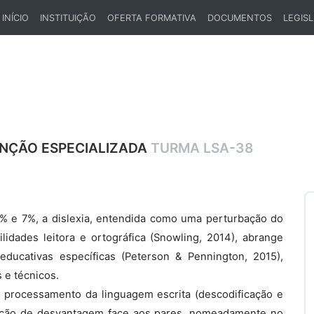
INÍCIO
INSTITUIÇÃO
OFERTA FORMATIVA
DOCUMENTOS
LEGIS
(CURRENT)
VENÇÃO ESPECIALIZADA
TURMA LSA-38
% e 7%, a dislexia, entendida como uma perturbação do
idades leitora e ortográfica (Snowling, 2014), abrange
ucativas específicas (Peterson & Pennington, 2015),
 e técnicos.
no processamento da linguagem escrita (descodificação e
uação de desvantagem face aos pares, nomeadamente no