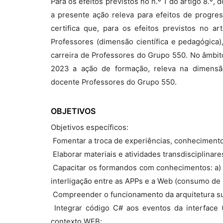
Para os efeitos previstos no n.º 1 do artigo 8.º
a presente ação releva para efeitos de progre
certifica que, para os efeitos previstos no a
Professores (dimensão científica e pedagógica)
carreira de Professores do Grupo 550. No âmbit
2023 a ação de formação, releva na dimensão
docente Professores do Grupo 550.
OBJETIVOS
Objetivos específicos:
 Fomentar a troca de experiências, conhecimento
 Elaborar materiais e atividades transdisciplina
 Capacitar os formandos com conhecimentos: a) 
interligação entre as APPs e a Web (consumo de 
 Compreender o funcionamento da arquitetura s
 Integrar código C# aos eventos da interface 
contexto WEB;