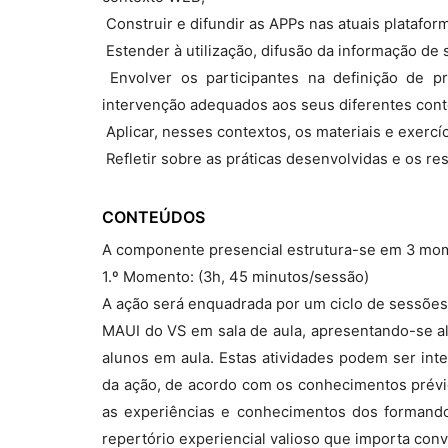
 Construir e difundir as APPs nas atuais platafo
 Estender à utilização, difusão da informação de
 Envolver os participantes na definição de
intervenção adequados aos seus diferentes cont
 Aplicar, nesses contextos, os materiais e exerc
 Refletir sobre as práticas desenvolvidas e os re
CONTEÚDOS
A componente presencial estrutura-se em 3 mome
1.º Momento: (3h, 45 minutos/sessão)
A ação será enquadrada por um ciclo de sessões
MAUI do VS em sala de aula, apresentando-se a
alunos em aula. Estas atividades podem ser inte
da ação, de acordo com os conhecimentos prévi
as experiências e conhecimentos dos forman
repertório experiencial valioso que importa con