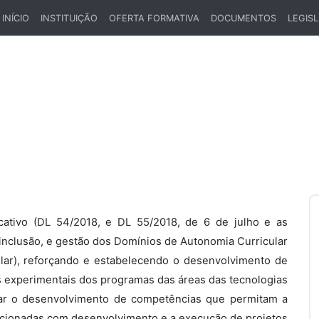
INÍCIO
INSTITUIÇÃO
OFERTA FORMATIVA
DOCUMENTOS
LEGIS
(CURRENT)
ativo (DL 54/2018, e DL 55/2018, de 6 de julho e as
 inclusão, e gestão dos Domínios de Autonomia Curricular
ular), reforçando e estabelecendo o desenvolvimento de
 experimentais dos programas das áreas das tecnologias
tar o desenvolvimento de competências que permitam a
lacionadas com desenvolvimento e a execução de projetos