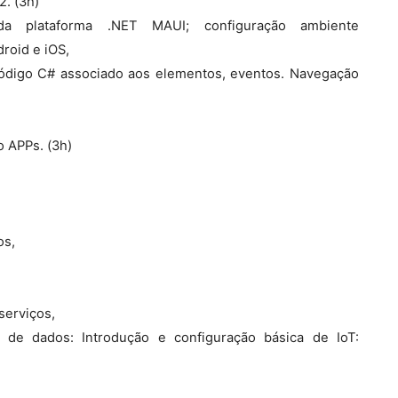
. (3h)
a plataforma .NET MAUI; configuração ambiente
roid e iOS,
código C# associado aos elementos, eventos. Navegação
 APPs. (3h)
os,
serviços,
o de dados: Introdução e configuração básica de IoT: