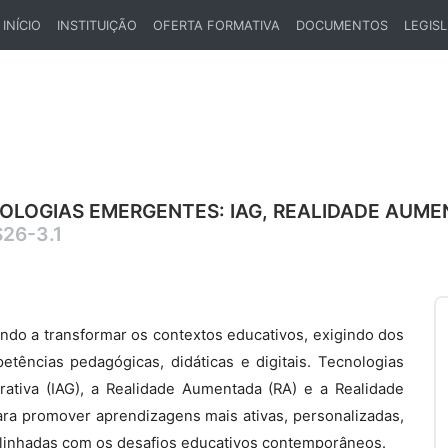
INÍCIO
INSTITUIÇÃO
OFERTA FORMATIVA
DOCUMENTOS
LEGIS
(CURRENT)
LOGIAS EMERGENTES: IAG, REALIDADE AUME
26-3.1
vindo a transformar os contextos educativos, exigindo dos
ências pedagógicas, didáticas e digitais. Tecnologias
rativa (IAG), a Realidade Aumentada (RA) e a Realidade
ara promover aprendizagens mais ativas, personalizadas,
e alinhadas com os desafios educativos contemporâneos.