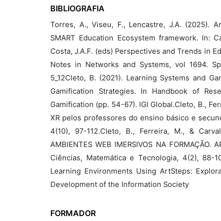
BIBLIOGRAFIA
Torres, A., Viseu, F., Lencastre, J.A. (2025).
SMART Education Ecosystem framework. In: Carva
Costa, J.A.F. (eds) Perspectives and Trends in 
Notes in Networks and Systems, vol 1694. Spr
5_12Cleto, B. (2021). Learning Systems and Gam
Gamification Strategies. In Handbook of Re
Gamification (pp. 54-67). IGI Global.Cleto, B., Fer
XR pelos professores do ensino básico e secundá
4(10), 97-112.Cleto, B., Ferreira, M., & C
AMBIENTES WEB IMERSIVOS NA FORMAÇÃO. APEd
Ciências, Matemática e Tecnologia, 4(2), 88-10
Learning Environments Using ArtSteps: Explorat
Development of the Information Society
FORMADOR