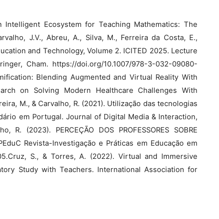
 An Intelligent Ecosystem for Teaching Mathematics: The
lho, J.V., Abreu, A., Silva, M., Ferreira da Costa, E.,
Education and Technology, Volume 2. ICITED 2025. Lecture
inger, Cham. https://doi.org/10.1007/978-3-032-09080-
ification: Blending Augmented and Virtual Reality With
search on Solving Modern Healthcare Challenges With
reira, M., & Carvalho, R. (2021). Utilização das tecnologias
rio em Portugal. Journal of Digital Media & Interaction,
arvalho, R. (2023). PERCEÇÃO DOS PROFESSORES SOBRE
uC Revista-Investigação e Práticas em Educação em
5.Cruz, S., & Torres, A. (2022). Virtual and Immersive
ory Study with Teachers. International Association for